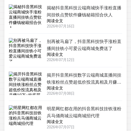
揭秘抖音黑科技云端商城快手涨粉直播
间挂铁点赞软件赚钱秘籍招合伙人
阅读全文
2026年07月16日
别再被马扁了，抖音黑科技快手涨粉直
播间挂铁小可爱云端商城免费送了
阅读全文
2026年07月12日
揭开抖音黑科技数字云端商城直播间挂
铁涨粉丝点赞超低价投流真相及月赚10
阅读全文
万+的底层逻辑
2026年07月08日
明星网红都在用的抖音黑科技挂铁涨粉
兵马俑商城云端商城招代理
阅读全文
2026年07月07日