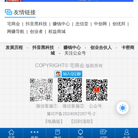

友情链接
宅商会
|
抖音黑科技
|
赚钱中心
|
忠信堂
|
中创网
|
创优邦
|
网赚导航
|
创业者
|
权益商城
发展历程
-
抖音黑科技
-
赚钱中心
-
创业合伙人
-
卡密商
城
-
关注公众号
COPYRIGHT©
宅商会
版权所有
微信客服① 微信客服② 公众号
豫ICP备2024082287号-2
【电脑版】
【回到顶部】