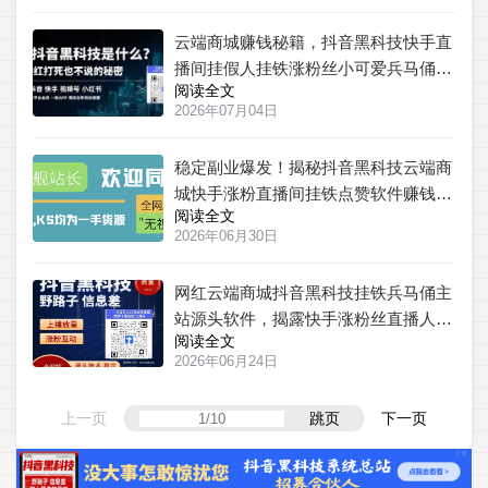
云端商城赚钱秘籍，抖音黑科技快手直
播间挂假人挂铁涨粉丝小可爱兵马俑商
阅读全文
城招代理
2026年07月04日
稳定副业爆发！揭秘抖音黑科技云端商
城快手涨粉直播间挂铁点赞软件赚钱秘
阅读全文
籍
2026年06月30日
网红云端商城抖音黑科技挂铁兵马俑主
站源头软件，揭露快手涨粉丝直播人气
阅读全文
快速攀升的秘密 招合伙人
2026年06月24日
上一页
跳页
下一页