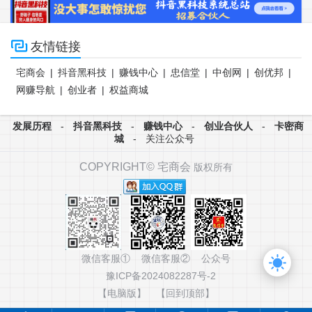

友情链接
宅商会
|
抖音黑科技
|
赚钱中心
|
忠信堂
|
中创网
|
创优邦
|
网赚导航
|
创业者
|
权益商城
发展历程
-
抖音黑科技
-
赚钱中心
-
创业合伙人
-
卡密商
城
-
关注公众号
COPYRIGHT©
宅商会
版权所有
微信客服① 微信客服② 公众号
豫ICP备2024082287号-2
【电脑版】
【回到顶部】