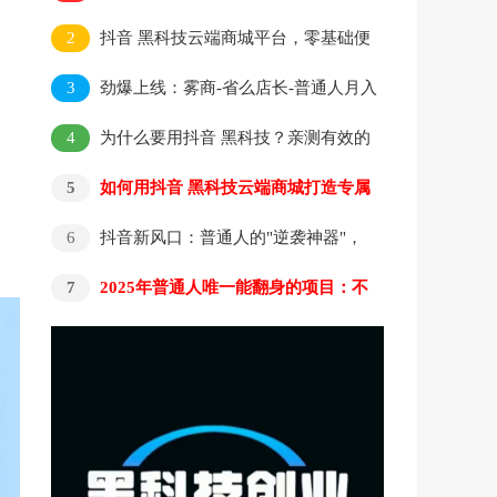
出海？抖音黑科技云端商城or虚拟资源分站or
2
抖音 黑科技云端商城平台，零基础便
省赚权益商城可以选择吗？
捷搭建高流量直播间，达成粉丝播放双提升
3
劲爆上线：雾商-省么店长-普通人月入
5000+的副业项目介绍
4
为什么要用抖音 黑科技？亲测有效的
抖音云端商城软件到底有啥功能？
5
如何用抖音 黑科技云端商城打造专属
APP：轻松吸引海量客户
6
抖音新风口：普通人的"逆袭神器"，
99%的人还不知道的抖音 黑科技云端商城！
7
2025年普通人唯一能翻身的项目：不
做韭菜，做镰刀！零基础也能月入过万【揭
秘】