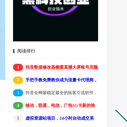
阅读排行
1
抖音数据修改器橱窗直播大屏账号克隆
抖店修改内部揭秘
2
手把手教免费教你成为流量卡代理商，
卖卡赚佣金，自用又省钱，零门槛创业
3
抖音全网最稳定最全的拓客引流软件，
快手拓客引流，小红书拓客引流
4
移动，联通，电信，广电5G卡新的推
广玩法，不管你能力大小，都可以赚到钱
5
虚拟资源站项目，24小时自动成交系
统，日入300，稳定长久，适合小白