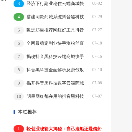
3
经济下行副业稳住云端商城快
08-02
赚钱
手直播间挂铁涨粉丝抖音黑科技实操
4
搭建同款商城系统抖音黑科技
07-29
云端商城合伙人分站，自用省钱，副
5
致远郑重推荐网红好工具抖音
07-27
业赚钱
黑科技云端商城，自用赚钱两不误
6
全网最稳定副业快手涨粉丝直
07-18
播间挂铁云端商城抖音黑科技合伙人
7
揭秘抖音黑科技云端商城快手
07-16
涨粉直播间挂铁点赞软件赚钱秘籍招
8
抖音黑科技全面解析及赚钱攻
07-10
合伙人
略!挂铁视频号快手云端商城免费送！
9
揭开抖音黑科技数字云端商城
07-08
直播间挂铁涨粉丝点赞超低价投流真
10
明星网红都在用的抖音黑科技
07-07
相及月赚10万+的底层逻辑
挂铁涨粉兵马俑商城云端商城招代理
本栏推荐
1
轻创业秘籍大揭秘：自己造船还是借船