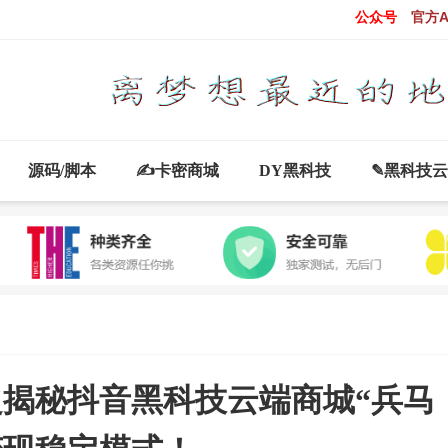
公众号
官方A
源码/脚本
✍卡密商城
DY黑科技
✎黑科技
藏之揭秘抖音黑科技云端商城“兵马