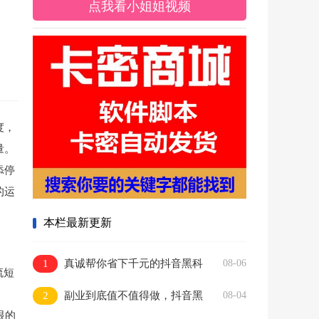
点我看小姐姐视频
度，
量。
添停
的运
本栏最新更新
1
真诚帮你省下千元的抖音黑科
08-06
流短
技快手直播间人气涨粉点赞云端商城
2
副业到底值不值得做，抖音黑
08-04
免费送
眼的
科技快手上人涨粉云端商城真能逆袭