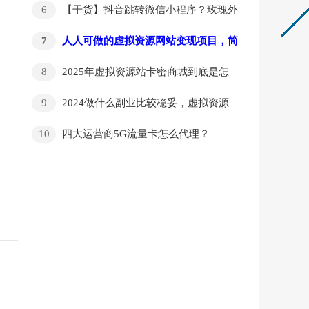
6
【干货】抖音跳转微信小程序？玫瑰外
链详细操作教程
7
人人可做的虚拟资源网站变现项目，简
单易操作，长久稳定副业！限时0成本开通代
8
2025年虚拟资源站卡密商城到底是怎
理后台！
么赚钱的
9
2024做什么副业比较稳妥，虚拟资源
项目百宝箱怎么样？
10
四大运营商5G流量卡怎么代理？