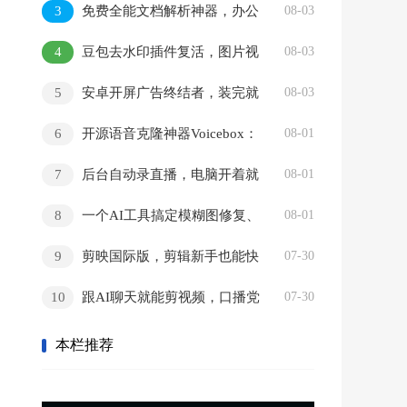
3
免费全能文档解析神器，办公
08-03
格式一网打尽
4
豆包去水印插件复活，图片视
08-03
频随便存
5
安卓开屏广告终结者，装完就
08-03
用零折腾
6
开源语音克隆神器Voicebox：
08-01
免费本地运行，录音转写全搞定
7
后台自动录直播，电脑开着就
08-01
能干活
8
一个AI工具搞定模糊图修复、
08-01
老照片翻新和去水印
9
剪映国际版，剪辑新手也能快
07-30
速出片的免费神器
10
跟AI聊天就能剪视频，口播党
07-30
的粗剪神器
本栏推荐