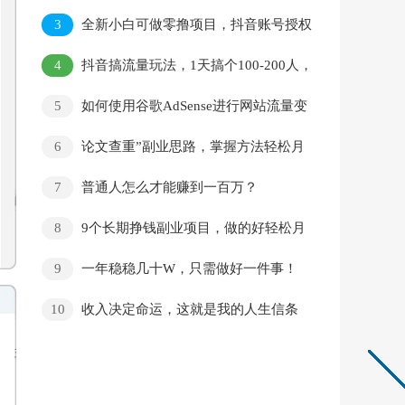
3
全新小白可做零撸项目，抖音账号授权
托管收益，邀请好友日赚300+
4
抖音搞流量玩法，1天搞个100-200人，
日变现可达500+
5
如何使用谷歌AdSense进行网站流量变
现？
6
论文查重”副业思路，掌握方法轻松月
入过万
7
普通人怎么才能赚到一百万？
8
9个长期挣钱副业项目，做的好轻松月
入过万，信息差分享给你
9
一年稳稳几十W，只需做好一件事！
10
收入决定命运，这就是我的人生信条