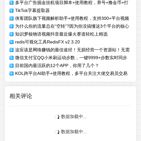
多平台广告掘金挂机项目脚本+使用教程，养号+撸金币+打
TikTok字幕提取器
标签+开宝箱，单号收益30+
侠客团队旗下视频解析助手+使用教程，支持300+平台视频
为什么你的流量总在“空转”?因为你没搞懂这3个平台的核心
文章图文批量解析无水印下载
知识梦核物语视频抖音最近爆火赛道轻松上精选
资产
redis可视化工具RedisFX v2.3.20
这应该是网络赚钱的最佳途径！无损经营一个资源站！无需
微信支付宝QQ小米刷运动步数，一键9999+步数实时同步
库存，不用发货or黑科技云端商城
目前国内最活跃的12个APP，你用了几个？
KOL跨平台AI助手+使用教程，多平台关注大佬交易员交易
信号，月平均胜率超86%
相关评论
数据加载中...
数据加载中...