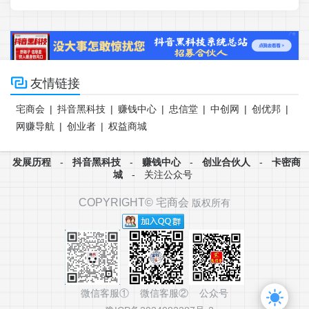

友情链接
宅商会
|
抖音黑科技
|
赚钱中心
|
忠信堂
|
中创网
|
创优邦
|
网赚导航
|
创业者
|
权益商城
发展历程
-
抖音黑科技
-
赚钱中心
-
创业合伙人
-
卡密商
城
-
关注公众号
COPYRIGHT©
宅商会
版权所有
微信客服① 微信客服② 公众号