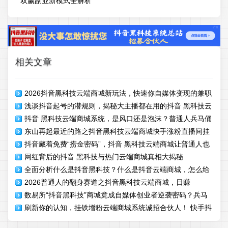
双赢副业新模式全解析
相关文章
2026抖音黑科技云端商城新玩法，快速你自媒体变现的兼职
浅谈抖音起号的潜规则，揭秘大主播都在用的抖音 黑科技云
模式详解
抖音 黑科技云端商城系统，是风口还是泡沫？普通人兵马俑
端商城挂铁攻略
东山再起最近的路之抖音黑科技云端商城快手涨粉直播间挂
挂铁涨粉赚钱秘籍
抖音藏着免费“捞金密码”，抖音 黑科技云端商城让普通人也
铁月入过W必修课程
网红背后的抖音 黑科技与热门云端商城真相大揭秘
能逆袭
全面分析什么是抖音黑科技？什么是抖音云端商城，怎么给
2026普通人的翻身赛道之抖音黑科技云端商城，日赚
抖音涨粉快手直播间挂铁上人气
数易所“抖音黑科技”商城竟成自媒体创业者逆袭密码？兵马
1000+的赚钱秘籍
刷新你的认知，挂铁增粉云端商城系统诚招合伙人！ 快手抖
俑挂铁增粉商城招募合伙人
音 黑科技风口项目平台