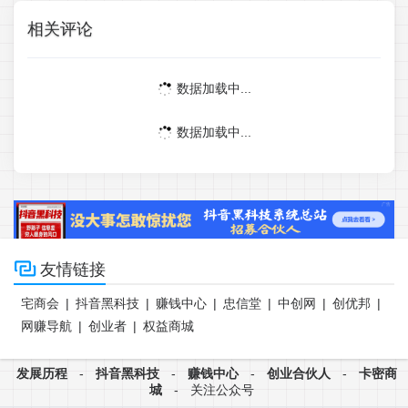
相关评论
数据加载中...
数据加载中...

友情链接
宅商会
|
抖音黑科技
|
赚钱中心
|
忠信堂
|
中创网
|
创优邦
|
网赚导航
|
创业者
|
权益商城
发展历程
-
抖音黑科技
-
赚钱中心
-
创业合伙人
-
卡密商
城
-
关注公众号