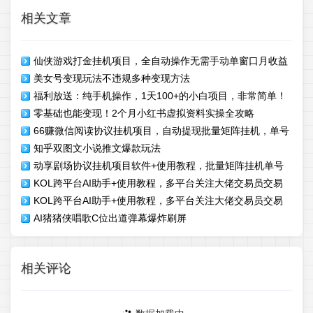
相关文章
仙侠游戏打金挂机项目，全自动操作无需手动单窗口月收益
美女号变现玩法不违规多种变现方法
150+
福利放送：纯手机操作，1天100+的小白项目，非常简单！
零基础也能变现！2个月小红书虚拟资料实操全攻略
66赚微信阅读协议挂机项目，自动提现批量矩阵挂机，单号
知乎双图文小说推文爆款玩法
一天5+
动享剧场协议挂机项目软件+使用教程，批量矩阵挂机单号
KOL跨平台AI助手+使用教程，多平台关注大佬交易员交易
单日8+
KOL跨平台AI助手+使用教程，多平台关注大佬交易员交易
信号，月平均胜率超86%
AI猪猪侠唱歌C位出道弹幕爆炸刷屏
信号，月平均胜率超86%
相关评论