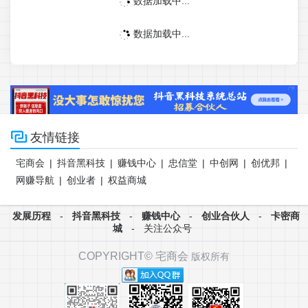
数据加载中...
数据加载中...

友情链接
宅商会
|
抖音黑科技
|
赚钱中心
|
忠信堂
|
中创网
|
创优邦
|
网赚导航
|
创业者
|
权益商城
发展历程
-
抖音黑科技
-
赚钱中心
-
创业合伙人
-
卡密商
城
-
关注公众号
COPYRIGHT©
宅商会
版权所有