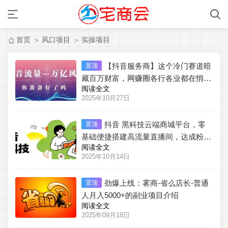
首页
风口项目
实操项目
>
>
【抖音服务商】这个冷门赛道暗
置顶
藏百万财富，网赚圈各行各业都在悄悄
阅读全文
布局抖音 黑科技云端商城
2025年10月27日
抖音 黑科技云端商城平台，零
置顶
基础便捷搭建高流量直播间，达成粉丝
阅读全文
播放双提升
2025年10月14日
劲爆上线：雾商-省么店长-普通
置顶
人月入5000+的副业项目介绍
阅读全文
2025年09月18日