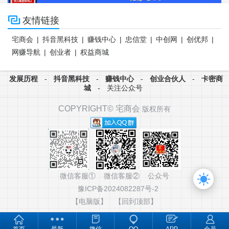

友情链接
宅商会
|
抖音黑科技
|
赚钱中心
|
忠信堂
|
中创网
|
创优邦
|
网赚导航
|
创业者
|
权益商城
发展历程
-
抖音黑科技
-
赚钱中心
-
创业合伙人
-
卡密商
城
-
关注公众号
COPYRIGHT©
宅商会
版权所有
微信客服① 微信客服② 公众号
豫ICP备2024082287号-2
【电脑版】
【回到顶部】