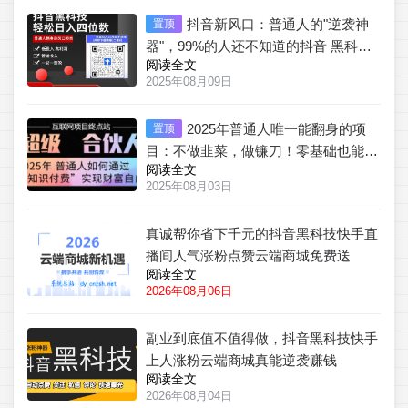
抖音新风口：普通人的"逆袭神
置顶
器"，99%的人还不知道的抖音 黑科技
阅读全文
云端商城！
2025年08月09日
2025年普通人唯一能翻身的项
置顶
目：不做韭菜，做镰刀！零基础也能月
阅读全文
入过万【揭秘】
2025年08月03日
真诚帮你省下千元的抖音黑科技快手直
播间人气涨粉点赞云端商城免费送
阅读全文
2026年08月06日
副业到底值不值得做，抖音黑科技快手
上人涨粉云端商城真能逆袭赚钱
阅读全文
2026年08月04日