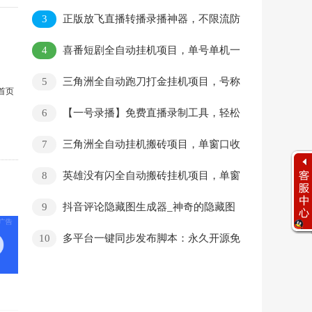
U号称日赚1000+【协议脚本+使用教程】
3
正版放飞直播转播录播神器，不限流防
封号支持多平台直播软件【直播脚本+详细教
4
喜番短剧全自动挂机项目，单号单机一
程】
天10+【挂机脚本+使用教程】
5
三角洲全自动跑刀打金挂机项目，号称
首页
单窗口稳定30+【挂机脚本+使用教程】
6
【一号录播】免费直播录制工具，轻松
解锁50+平台！
7
三角洲全自动挂机搬砖项目，单窗口收
益30-70+【永久脚本+使用教程】
8
英雄没有闪全自动搬砖挂机项目，单窗
口日收益30+【挂机脚本+使用教程】
9
抖音评论隐藏图生成器_神奇的隐藏图
片制作
10
多平台一键同步发布脚本：永久开源免
费，支持抖音、小红书、B站、油管等，提升
自媒体效率