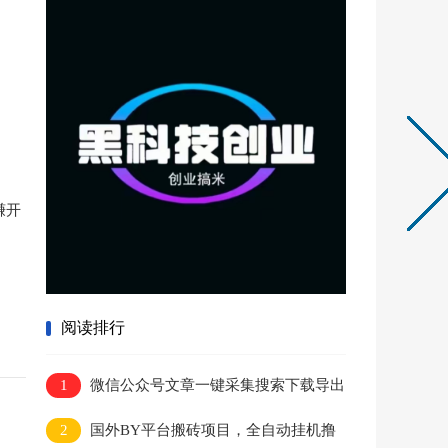
赚开
阅读排行
1
微信公众号文章一键采集搜索下载导出
助手_爱小助出品
2
国外BY平台搬砖项目，全自动挂机撸