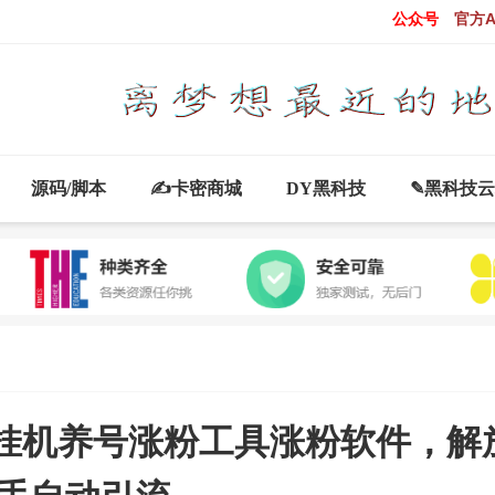
公众号
官方A
源码/脚本
✍卡密商城
DY黑科技
✎黑科技
动挂机养号涨粉工具涨粉软件，解