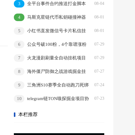
3
全平台事件合约推送打金脚本
08-04
量放大
分析脚本，号称胜率百分之90以上
4
马斯克星链代币私钥碰撞神器
08-01
协议脚本，号称单窗口收入四位数
5
小红书直发微信号卡片私信挂
08-01
机项目引流脚本，有效触达微信不检
6
公众号破100粉，4个靠谱涨粉
07-29
测不封号
法
7
火龙漫剧刷量全自动挂机项目
07-29
脚本，号称单号爆火日入100+
8
海外僵尸防御之战游戏掘金挂
07-27
机项目脚本，单机一天150+
9
三角洲S10赛季全自动跑刀死绑
07-24
号玩法全自动搬砖挂机项目挂机脚
10
telegram链TON嗅探掘金项目协
07-23
本，单窗口30+
议脚本，号称月入四位数
本栏推荐