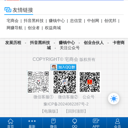

友情链接
宅商会
|
抖音黑科技
|
赚钱中心
|
忠信堂
|
中创网
|
创优邦
|
网赚导航
|
创业者
|
权益商城
发展历程
-
抖音黑科技
-
赚钱中心
-
创业合伙人
-
卡密商
城
-
关注公众号
COPYRIGHT©
宅商会
版权所有
微信客服① 微信客服② 公众号
豫ICP备2024082287号-2
【电脑版】
【回到顶部】
首页
最新
微信
QQ
APP
会员