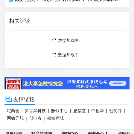
50+
相关评论
数据加载中...
数据加载中...

友情链接
宅商会
|
抖音黑科技
|
赚钱中心
|
忠信堂
|
中创网
|
创优邦
|
网赚导航
|
创业者
|
权益商城
发展历程
-
抖音黑科技
-
赚钱中心
-
创业合伙人
-
卡密商