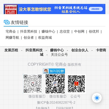

友情链接
宅商会
|
抖音黑科技
|
赚钱中心
|
忠信堂
|
中创网
|
创优邦
|
网赚导航
|
创业者
|
权益商城
发展历程
-
抖音黑科技
-
赚钱中心
-
创业合伙人
-
卡密商
城
-
关注公众号
COPYRIGHT©
宅商会
版权所有
微信客服① 微信客服② 公众号
豫ICP备2024082287号-2
【电脑版】
【回到顶部】