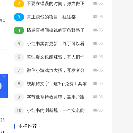
2
不要在错误的时间，努力做正
08-06
确的事情
3
真正赚钱的项目，往往都
08-06
首页
很“土”
4
情感直播间搞钱的两条野路子
08-06
5
小红书卖货更新：终于可以看
08-06
销量了，行家入驻门槛曝光
6
整理爆文也能赚钱，有人悄悄
08-06
挣了2万+
7
微信小游戏放大招，开发者分
08-06
成飙到80%
8
视频转文字，这3个免费工具够
08-03
用了
9
字节像塑特效兼职，靠用户跟
08-03
拍赚零花
10
小红书内测新规：一个实名能
08-03
绑俩号了
23
本栏推荐
21