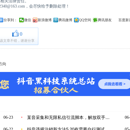
担相关法律责任。
40@163.com，会尽快给予删除处理！
分享到：
微信
新浪微博
腾讯微博
QQ空间
腾讯朋友
百度新
0
该文章不错，谢谢分享
方向
某音采集和无限私信引流脚本，解放双手自动引流
06-23
06-
抖音违规注销新方法5.20有需要自行测试
06-22
05-