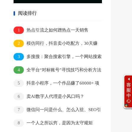
阅读排行
1
热点引流之如何蹭热点一天销售
250w+？附引流实操！
2
模仿同行，抖音卖小吃配方，30天赚
12000
3
多搜搜：聚合搜索引擎，一个网站搜索
全网资源
4
全平台“对标账号”寻找技巧和分析方法
5
抖音小程序，一个作品赚了60000+ 项
目拆解
6
卖AI数字人代理是小风口吗？
7
微信问一问是什么、怎么入驻、SEO引
流怎么玩
8
一个人之所以穷，是因为太守规矩