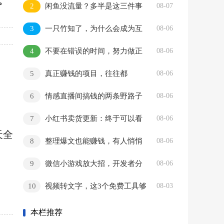
。
2
闲鱼没流量？多半是这三件事
08-07
没做透
3
一只竹知了，为什么会成为互
08-06
联网热点
4
不要在错误的时间，努力做正
08-06
确的事情
5
真正赚钱的项目，往往都
08-06
很“土”
6
情感直播间搞钱的两条野路子
08-06
7
小红书卖货更新：终于可以看
08-06
天全
销量了，行家入驻门槛曝光
8
整理爆文也能赚钱，有人悄悄
08-06
挣了2万+
9
微信小游戏放大招，开发者分
08-06
成飙到80%
10
视频转文字，这3个免费工具够
08-03
用了
本栏推荐