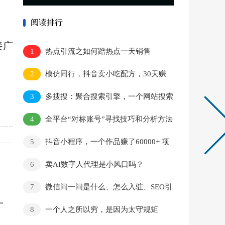
阅读排行
接广
1
热点引流之如何蹭热点一天销售
250w+？附引流实操！
2
模仿同行，抖音卖小吃配方，30天赚
12000
3
多搜搜：聚合搜索引擎，一个网站搜索
全网资源
4
全平台“对标账号”寻找技巧和分析方法
5
抖音小程序，一个作品赚了60000+ 项
目拆解
;
6
卖AI数字人代理是小风口吗？
7
微信问一问是什么、怎么入驻、SEO引
倍。
流怎么玩
8
一个人之所以穷，是因为太守规矩