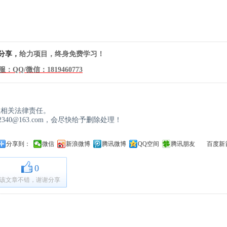
分享，
给力项目，终身免费学习！
服：QQ/微信：
1819460773
！
担相关法律责任。
40@163.com，会尽快给予删除处理！
分享到：
微信
新浪微博
腾讯微博
QQ空间
腾讯朋友
百度新
0
该文章不错，谢谢分享