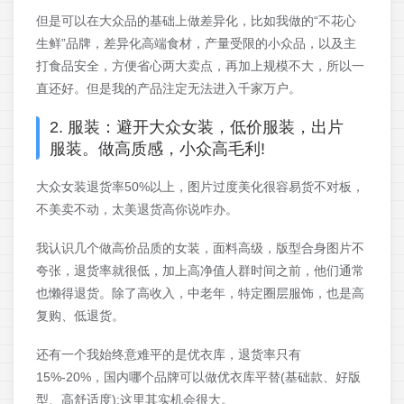
但是可以在大众品的基础上做差异化，比如我做的“不花心
生鲜”品牌，差异化高端食材，产量受限的小众品，以及主
打食品安全，方便省心两大卖点，再加上规模不大，所以一
直还好。但是我的产品注定无法进入千家万户。
2. 服装：避开大众女装，低价服装，出片
服装。做高质感，小众高毛利!
大众女装退货率50%以上，图片过度美化很容易货不对板，
不美卖不动，太美退货高你说咋办。
我认识几个做高价品质的女装，面料高级，版型合身图片不
夸张，退货率就很低，加上高净值人群时间之前，他们通常
也懒得退货。除了高收入，中老年，特定圈层服饰，也是高
复购、低退货。
还有一个我始终意难平的是优衣库，退货率只有
15%-20%，国内哪个品牌可以做优衣库平替(基础款、好版
型、高舒适度);这里其实机会很大。