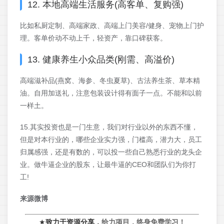
12. 本地高端生活服务(高客单、复购强)
比如私厨定制、高端家政、高端上门美容/健身、宠物上门护
理。客单价动不动上千，轻资产，靠口碑获客。
13. 健康养生小众品类(刚需、高溢价)
高端滋补品(燕窝、海参、冬虫夏草)、古法养生茶、草本精
油。自用加送礼，注意包装设计得有面子一点。不能和以前
一样土。
15.其实投资也是一门生意，我们对行业以外的东西不懂，
但是对本行业的，哪些企业实力强，门槛高，潜力大，员工
归属感强，还是有数的，可以投一些自己熟悉行业的龙头企
业。做牛逼企业的股东，让最牛逼的CEO和团队们为你打
工!
来源微博
★
致力于资源分享，
给力项目，终身免费学习！