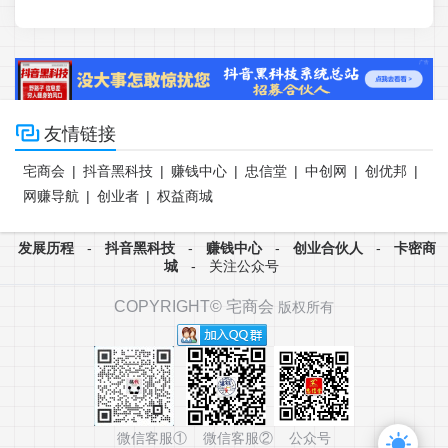

友情链接
宅商会
|
抖音黑科技
|
赚钱中心
|
忠信堂
|
中创网
|
创优邦
|
网赚导航
|
创业者
|
权益商城
发展历程
-
抖音黑科技
-
赚钱中心
-
创业合伙人
-
卡密商
城
-
关注公众号
COPYRIGHT©
宅商会
版权所有
微信客服① 微信客服② 公众号