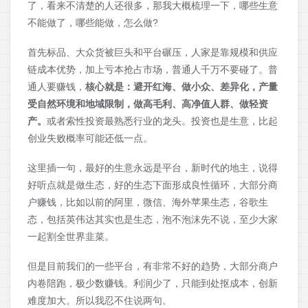
了，看来不清楚的人还很多，那我大概梳理一下，哪些生意
不能做了，哪些能做，怎么做?
首先标品、大众货被巨头和平台碾压，人家是靠规模和供应
链成本优势，加上亏本抢占市场，普通人千万不要碰了。普
通人要赚钱，
核心就是：避开红海、做小众、差异化，产量
受自然环境和地域限制，做高毛利、高净值人群、做轻资
产。
或者索性投资最熟悉行业的龙头。投资也是生意，比起
创业失败概率可能还低一点。
这里插一句，最好的生意永远是平台，新时代的地主，说得
好听点就是做生态，好的生态下面形成良性循环，大部分商
户赚钱，比如以前的阿里，微信、海外苹果生态，谷歌生
态，包括英伟达其实也是生态，泡不泡沫先不说，至少大家
一起割全世界韭菜。
但是目前我们的一些平台，有非常不好的趋势，大部分商户
内卷陪跑，极少数赚钱。利润少了，只能到处抠成本，创新
难度加大。所以我忍不住说两句。