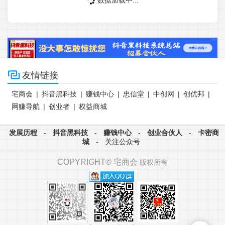

友情链接
宅商会
|
抖音黑科技
|
赚钱中心
|
忠信堂
|
中创网
|
创优邦
|
网赚导航
|
创业者
|
权益商城
发展历程
-
抖音黑科技
-
赚钱中心
-
创业合伙人
-
卡密商
城
-
关注公众号
COPYRIGHT©
宅商会
版权所有