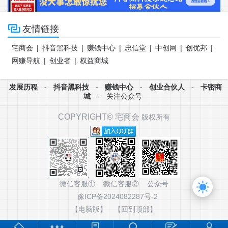

友情链接
宅商会
|
抖音黑科技
|
赚钱中心
|
忠信堂
|
中创网
|
创优邦
|
网赚导航
|
创业者
|
权益商城
发展历程
-
抖音黑科技
-
赚钱中心
-
创业合伙人
-
卡密商
城
-
关注公众号
COPYRIGHT©
宅商会
版权所有
微信客服① 微信客服② 公众号
豫ICP备2024082287号-2
【电脑版】
【回到顶部】