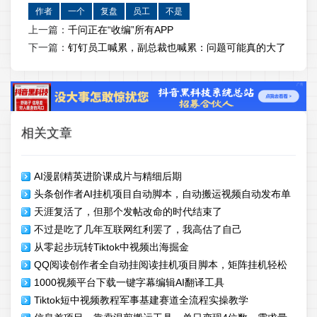
作者
一个
复盘
员工
不是
上一篇：
千问正在“收编”所有APP
下一篇：
钉钉员工喊累，副总裁也喊累：问题可能真的大了
相关文章
AI漫剧精英进阶课成片与精细后期
头条创作者AI挂机项目自动脚本，自动搬运视频自动发布单
天涯复活了，但那个发帖改命的时代结束了
机一天几十
不过是吃了几年互联网红利罢了，我高估了自己
从零起步玩转Tiktok中视频出海掘金
QQ阅读创作者全自动挂阅读挂机项目脚本，矩阵挂机轻松
1000视频平台下载一键字幕编辑AI翻译工具
月入5k+
Tiktok短中视频教程军事基建赛道全流程实操教学