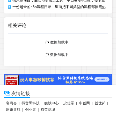
信息差项目，靠卖混剪搬运工具，单日变现4位数，需求量
一份超全的n8n流程目录，里面把不同类型的流程都按照热
大，复购强
门创作者分类整理好了
相关评论
数据加载中...
数据加载中...

友情链接
宅商会
|
抖音黑科技
|
赚钱中心
|
忠信堂
|
中创网
|
创优邦
|
网赚导航
|
创业者
|
权益商城