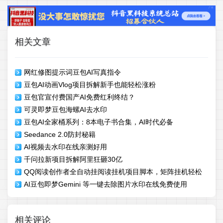
相关文章
网红修图提示词豆包AI写真指令
豆包AI动画Vlog项目拆解新手也能轻松涨粉
豆包官宣付费国产AI免费红利终结？
可灵即梦豆包海螺AI去水印
豆包AI全家桶系列：8本电子书合集，AI时代必备
Seedance 2.0防封秘籍
AI视频去水印在线亲测好用
千问拉新项目拆解阿里狂砸30亿
QQ阅读创作者全自动挂阅读挂机项目脚本，矩阵挂机轻松
AI豆包即梦Gemini 等一键去除图片水印在线免费使用
月入5k+
相关评论