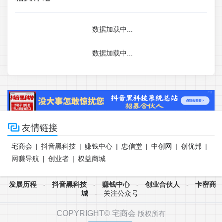
数据加载中...
数据加载中...

友情链接
宅商会
|
抖音黑科技
|
赚钱中心
|
忠信堂
|
中创网
|
创优邦
|
网赚导航
|
创业者
|
权益商城
发展历程
-
抖音黑科技
-
赚钱中心
-
创业合伙人
-
卡密商
城
-
关注公众号
COPYRIGHT©
宅商会
版权所有