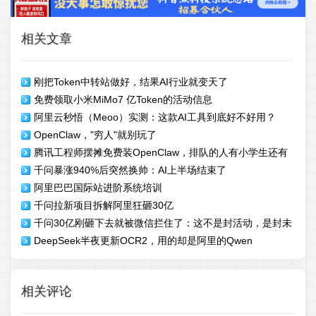
相关文章
刚把Token中转站做好，结果AI行业就变天了
免费领取小米MiMo7 亿Token的活动信息
阿里云秒悟（Meoo）实测：这款AI工具到底好不好用？
OpenClaw，"穷人"就别玩了
腾讯工程师摆摊免费装OpenClaw，排队的人有小学生还有
千问暴涨940%后突然换帅：AI上半场结束了
大妈
阿里巴巴国际站进阶系统培训
千问拉新项目拆解阿里狂砸30亿
千问30亿刚砸下去就被微信拦住了：这不是封活动，是封未
DeepSeek半夜更新OCR2，用的却是阿里的Qwen
来
相关评论