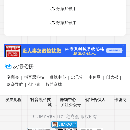
数据加载中...
数据加载中...

友情链接
宅商会
|
抖音黑科技
|
赚钱中心
|
忠信堂
|
中创网
|
创优邦
|
网赚导航
|
创业者
|
权益商城
发展历程
-
抖音黑科技
-
赚钱中心
-
创业合伙人
-
卡密商
城
-
关注公众号
COPYRIGHT©
宅商会
版权所有