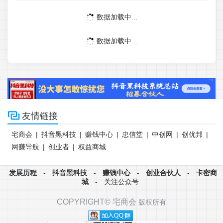
数据加载中...
数据加载中...

友情链接
宅商会
|
抖音黑科技
|
赚钱中心
|
忠信堂
|
中创网
|
创优邦
|
网赚导航
|
创业者
|
权益商城
发展历程
-
抖音黑科技
-
赚钱中心
-
创业合伙人
-
卡密商
城
-
关注公众号
COPYRIGHT©
宅商会
版权所有