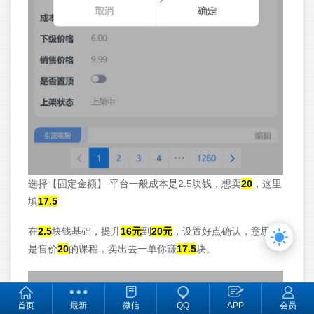
选择【固定金额】 平台一般成本是2.5块钱，想卖
20
，这里
填
17.5
在
2.5
块钱基础，提升
16元
到
20元
，设置好点确认，意思就
是售价
20
的课程，卖出去一单你赚
17.5
块。
首页
最新
微信
QQ
APP
会员