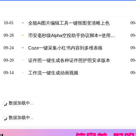
全能Ai图片编辑工具一键抠图变清晰上色
10-01
09-
币安毫秒级Alpha空投助手协议脚本+使用教程，一键矩阵定时预抢，单号单次三位数美金
09-28
09-
Coze一键采集小红书内容到多维表格
09-24
09-
证件照一键生成各种证件照护照安卓版本
09-20
09-
工作流一键生成动画视频
09-14
09-
数据加载中...
数据加载中...