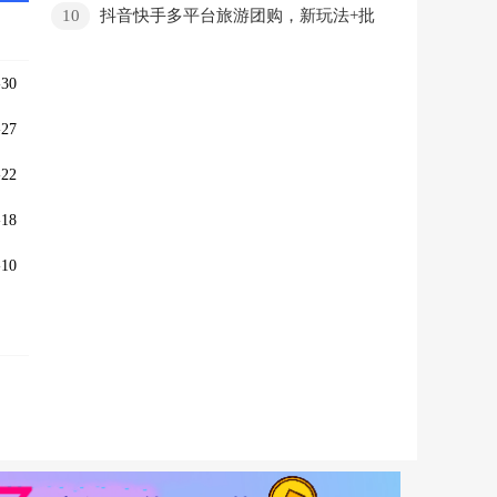
10
抖音快手多平台旅游团购，新玩法+批
量化操作，无脑搬运小白轻松上手
30
27
22
18
10