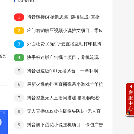
1
抖音链接BP抢购思路_链接生成+直播
间抢购+非真实商品排异2.0
2
冷门右豹解压视频小说推文项目，零fs
变现，日入1000-1500+（附1525G素材)
3
外面收费108的听云直播互动打印机抖
音虚拟电子打印头像语音播报祝福语软件
首页
4
快手极速版广告掘金项目，养机流玩
法，单机单日30—50
5
抖音极速版0.01元撸茅台，一单利润
400+
6
最新火爆的抖音直播弹幕小游戏羊羊抗
狼，开播教程详解，轻松日入500+
7
抖音整蛊无人直播间搭建 撸礼物轻松
日入500＋游戏软件+开播教程+全套工具
8
无人直播OBS虚拟摄像头防封+无人直
播加时钟【软件+教程】
9
抖音旗下蛋花小说挂机项目：卡包广告
轻松赚金，一天20-30+收益