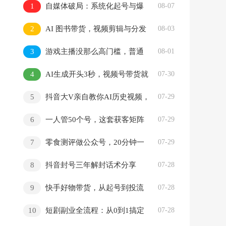
1
自媒体破局：系统化起号与爆
08-07
款打造
2
AI 图书带货，视频剪辑与分发
08-03
新玩法
3
游戏主播没那么高门槛，普通
08-01
人也能赚到零花钱
4
AI生成开头3秒，视频号带货就
07-30
这么简单
5
抖音大V亲自教你AI历史视频，
07-29
新手也能日入四位数
6
一人管50个号，这套获客矩阵
07-29
怎么搭
7
零食测评做公众号，20分钟一
07-29
篇，流量收益双稳
8
抖音封号三年解封话术分享
07-28
9
快手好物带货，从起号到投流
07-28
全攻略
10
短剧副业全流程：从0到1搞定
07-28
授权、选剧、运营和剪辑