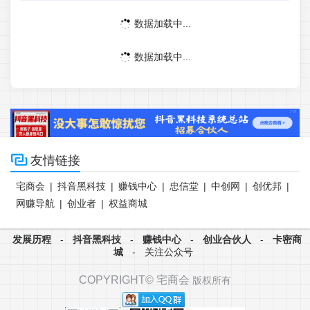
数据加载中...
数据加载中...

友情链接
宅商会
|
抖音黑科技
|
赚钱中心
|
忠信堂
|
中创网
|
创优邦
|
网赚导航
|
创业者
|
权益商城
发展历程
-
抖音黑科技
-
赚钱中心
-
创业合伙人
-
卡密商
城
-
关注公众号
COPYRIGHT©
宅商会
版权所有