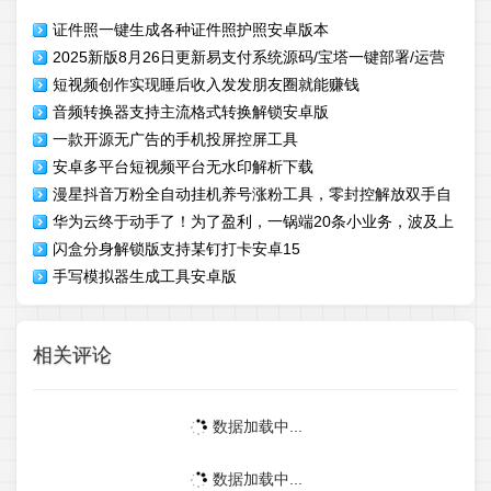
证件照一键生成各种证件照护照安卓版本
2025新版8月26日更新易支付系统源码/宝塔一键部署/运营
短视频创作实现睡后收入发发朋友圈就能赚钱
版/轮询
音频转换器支持主流格式转换解锁安卓版
一款开源无广告的手机投屏控屏工具
安卓多平台短视频平台无水印解析下载
漫星抖音万粉全自动挂机养号涨粉工具，零封控解放双手自
华为云终于动手了！为了盈利，一锅端20条小业务，波及上
动引流
闪盒分身解锁版支持某钉打卡安卓15
千人
手写模拟器生成工具安卓版
相关评论
数据加载中...
数据加载中...