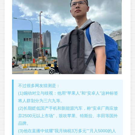
不过很多网友猜测是：
(1)煽动对立与歧视：他用“苹果人”和“安卓人”这种标签
将人群划分为三六九等。
(2)长期贬低国产手机和新能源汽车，称“安卓厂商应放
弃2500元以上市场”，鼓吹苹果、特斯拉、丰田等国外
品牌。
(3)他在直播中炫耀“我月纳税3万多元”“月入5000的人