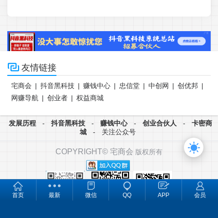

友情链接
宅商会
|
抖音黑科技
|
赚钱中心
|
忠信堂
|
中创网
|
创优邦
|
网赚导航
|
创业者
|
权益商城
发展历程
-
抖音黑科技
-
赚钱中心
-
创业合伙人
-
卡密商
城
-
关注公众号
COPYRIGHT©
宅商会
版权所有
首页
最新
微信
QQ
APP
会员
微信客服① 微信客服② 公众号