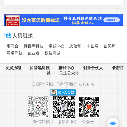

友情链接
宅商会
|
抖音黑科技
|
赚钱中心
|
忠信堂
|
中创网
|
创优邦
|
网赚导航
|
创业者
|
权益商城
发展历程
-
抖音黑科技
-
赚钱中心
-
创业合伙人
-
卡密商
城
-
关注公众号
COPYRIGHT©
宅商会
版权所有
微信客服① 微信客服② 公众号