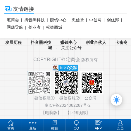

友情链接
宅商会
|
抖音黑科技
|
赚钱中心
|
忠信堂
|
中创网
|
创优邦
|
网赚导航
|
创业者
|
权益商城
发展历程
-
抖音黑科技
-
赚钱中心
-
创业合伙人
-
卡密商
城
-
关注公众号
COPYRIGHT©
宅商会
版权所有
微信客服① 微信客服② 公众号
豫ICP备2024082287号-2
【电脑版】
【回到顶部】
首页
最新
微信
QQ
APP
会员