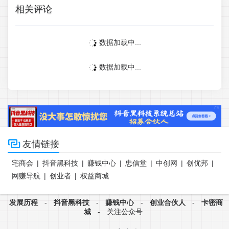
相关评论
数据加载中...
数据加载中...

友情链接
宅商会
|
抖音黑科技
|
赚钱中心
|
忠信堂
|
中创网
|
创优邦
|
网赚导航
|
创业者
|
权益商城
发展历程
-
抖音黑科技
-
赚钱中心
-
创业合伙人
-
卡密商
城
-
关注公众号