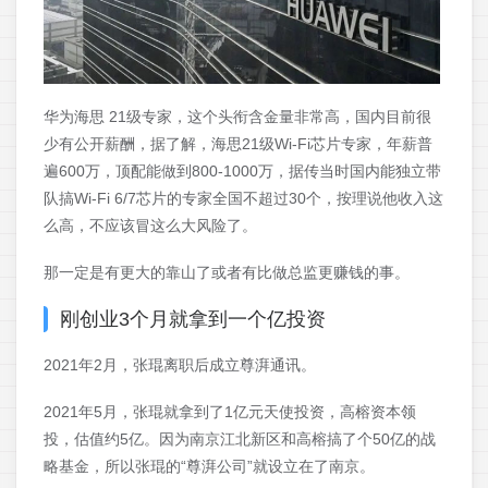
华为海思 21级专家，这个头衔含金量非常高，国内目前很
少有公开薪酬，据了解，海思21级Wi-Fi芯片专家，年薪普
遍600万，顶配能做到800-1000万，据传当时国内能独立带
队搞Wi‑Fi 6/7芯片的专家全国不超过30个，按理说他收入这
么高，不应该冒这么大风险了。
那一定是有更大的靠山了或者有比做总监更赚钱的事。
刚创业3个月就拿到一个亿投资
2021年2月，张琨离职后成立尊湃通讯。
2021年5月，张琨就拿到了1亿元天使投资，高榕资本领
投，估值约5亿。因为南京江北新区和高榕搞了个50亿的战
略基金，所以张琨的“尊湃公司”就设立在了南京。