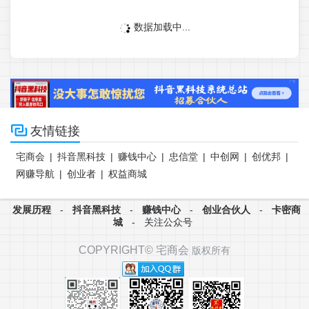
数据加载中...

友情链接
宅商会
|
抖音黑科技
|
赚钱中心
|
忠信堂
|
中创网
|
创优邦
|
网赚导航
|
创业者
|
权益商城
发展历程
-
抖音黑科技
-
赚钱中心
-
创业合伙人
-
卡密商
城
-
关注公众号
COPYRIGHT©
宅商会
版权所有