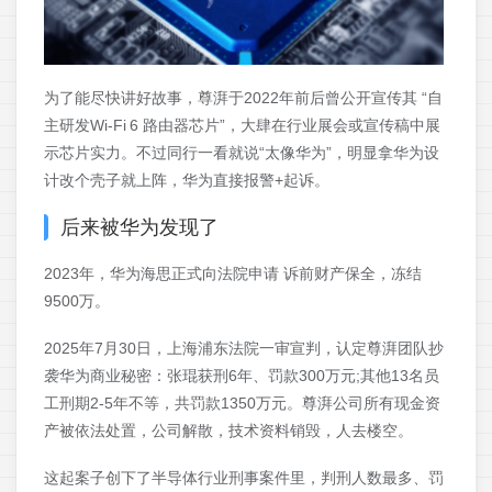
为了能尽快讲好故事，尊湃于2022年前后曾公开宣传其 “自
主研发Wi‑Fi 6 路由器芯片”，大肆在行业展会或宣传稿中展
示芯片实力。不过同行一看就说“太像华为”，明显拿华为设
计改个壳子就上阵，华为直接报警+起诉。
后来被华为发现了
2023年，华为海思正式向法院申请 诉前财产保全，冻结
9500万。
2025年7月30日，上海浦东法院一审宣判，认定尊湃团队抄
袭华为商业秘密：张琨获刑6年、罚款300万元;其他13名员
工刑期2‑5年不等，共罚款1350万元。尊湃公司所有现金资
产被依法处置，公司解散，技术资料销毁，人去楼空。
这起案子创下了半导体行业刑事案件里，判刑人数最多、罚