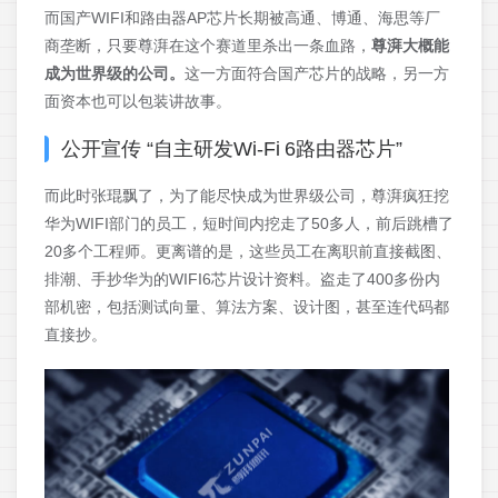
而国产WIFI和路由器AP芯片长期被高通、博通、海思等厂
商垄断，只要尊湃在这个赛道里杀出一条血路，
尊湃大概能
成为世界级的公司。
这一方面符合国产芯片的战略，另一方
面资本也可以包装讲故事。
公开宣传 “自主研发Wi‑Fi 6路由器芯片”
而此时张琨飘了，为了能尽快成为世界级公司，尊湃疯狂挖
华为WIFI部门的员工，短时间内挖走了50多人，前后跳槽了
20多个工程师。更离谱的是，这些员工在离职前直接截图、
排潮、手抄华为的WIFI6芯片设计资料。盗走了400多份内
部机密，包括测试向量、算法方案、设计图，甚至连代码都
直接抄。