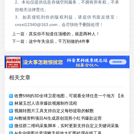
2、本站仅提供信息存储空间服务，不拥有所有权，不承
担相关法律责任。
3、如若侵犯到你的版权利益，请提供书面反馈至：
cnzxt12340@163.com，会尽快给予删除处理！
上一篇：
其实你不知道住顶楼的，就是两种人！
下一篇：
这中年失业后，千万别做的4件事
相关文章
收费598的3D全球卫星地图，可观看全球任意一个地方 【永
林黛玉怼人语录爆款视频制作流程
久脚本】
视频转图片工具支持自定义每秒提取的帧数
AI教辅资料项目AI生成原创混剪小红书爆款运营
微信群二维码采集脚本，实时更新支持自定义关键词采集
Ai专业级图片变清晰无损放大扩图处理在线工具
【永久脚本+使用教程】