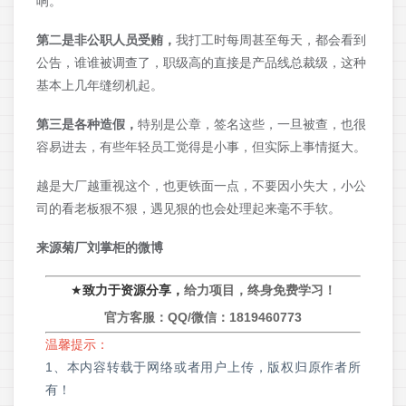
响。
第二是非公职人员受贿，
我打工时每周甚至每天，都会看到
公告，谁谁被调查了，职级高的直接是产品线总裁级，这种
基本上几年缝纫机起。
第三是各种造假，
特别是公章，签名这些，一旦被查，也很
容易进去，有些年轻员工觉得是小事，但实际上事情挺大。
越是大厂越重视这个，也更铁面一点，不要因小失大，小公
司的看老板狠不狠，遇见狠的也会处理起来毫不手软。
来源菊厂刘掌柜的微博
★
致力于资源分享，
给力项目，终身免费学习！
官方客服：QQ/微信：
1819460773
温馨提示：
1、本内容转载于网络或者用户上传，版权归原作者所
有！