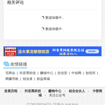
相关评论
数据加载中...
数据加载中...

友情链接
宅商会
|
抖音黑科技
|
赚钱中心
|
忠信堂
|
中创网
|
创优邦
|
网赚导航
|
创业者
|
权益商城
发展历程
-
抖音黑科技
-
赚钱中心
-
创业合伙人
-
卡密商
城
-
关注公众号
COPYRIGHT©
宅商会
版权所有